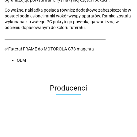
ograniczając powstawanie rys na tylnej części i bokach.
Co ważne, nakładka posiada również dodatkowe zabezpieczenie w
postaci podniesionej ramki wokół wyspy aparatów. Ramka została
wykonana z trwałego PC pokrytego powłoką galwaniczną w
odcieniu dopasowanym do koloru futerału.
_______________________________________________________
✅Futerał FRAME do MOTOROLA G73 magenta
OEM
Producenci
2k Games