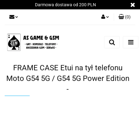
Darmowa dostawa od 200 PLN
(
0
)
Zaloguj się
Załóż konto
Dodaj zgłoszenie
Zgody cookies
FRAME CASE Etui na tył telefonu
Moto G54 5G / G54 5G Power Edition
-