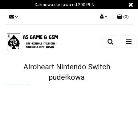
Darmowa dostawa od 200 PLN
(
0
)
Zaloguj się
Załóż konto
Dodaj zgłoszenie
Zgody cookies
Airoheart Nintendo Switch
pudełkowa