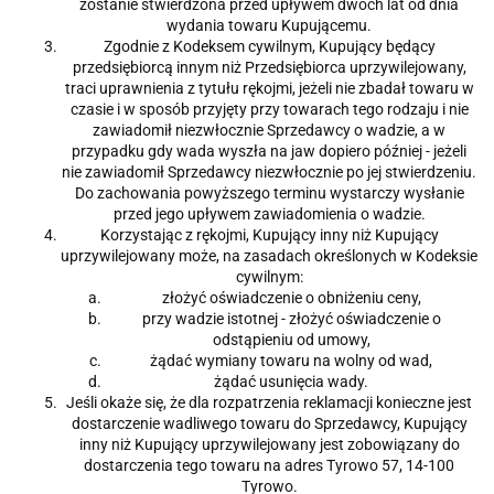
zostanie stwierdzona przed upływem dwóch lat od dnia
wydania towaru Kupującemu.
Zgodnie z Kodeksem cywilnym, Kupujący będący
przedsiębiorcą innym niż Przedsiębiorca uprzywilejowany,
traci uprawnienia z tytułu rękojmi, jeżeli nie zbadał towaru w
czasie i w sposób przyjęty przy towarach tego rodzaju i nie
zawiadomił niezwłocznie Sprzedawcy o wadzie, a w
przypadku gdy wada wyszła na jaw dopiero później - jeżeli
nie zawiadomił Sprzedawcy niezwłocznie po jej stwierdzeniu.
Do zachowania powyższego terminu wystarczy wysłanie
przed jego upływem zawiadomienia o wadzie.
Korzystając z rękojmi, Kupujący inny niż Kupujący
uprzywilejowany może, na zasadach określonych w Kodeksie
cywilnym:
złożyć oświadczenie o obniżeniu ceny,
przy wadzie istotnej - złożyć oświadczenie o
odstąpieniu od umowy,
żądać wymiany towaru na wolny od wad,
żądać usunięcia wady.
Jeśli okaże się, że dla rozpatrzenia reklamacji konieczne jest
dostarczenie wadliwego towaru do Sprzedawcy, Kupujący
inny niż Kupujący uprzywilejowany jest zobowiązany do
dostarczenia tego towaru na adres Tyrowo 57, 14-100
Tyrowo.