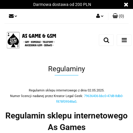
Darmowa dostawa od 200 PLN
(
0
)
Zaloguj się
Załóż konto
Dodaj zgłoszenie
Zgody cookies
Regulaminy
Regulamin sklepu internetowego z dnia 02.05.2025.
Numer licencji nadanej przez Kreator Legal Geek:
79636406-bbc0-47d8-8db0-
f878f09548a0
.
Regulamin sklepu internetowego
As Games