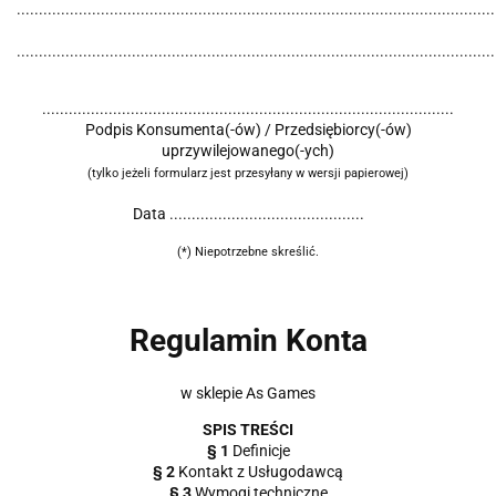
............................................................................................................
............................................................................................................
.............................................................................................
Podpis Konsumenta(-ów) / Przedsiębiorcy(-ów)
uprzywilejowanego(-ych)
(tylko jeżeli formularz jest przesyłany w wersji papierowej)
Data ............................................
(*) Niepotrzebne skreślić.
Regulamin Konta
w sklepie As Games
SPIS TREŚCI
§ 1
Definicje
§ 2
Kontakt z Usługodawcą
§ 3
Wymogi techniczne