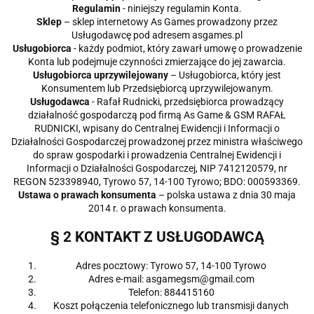
Regulamin
- niniejszy regulamin Konta.
Sklep
– sklep internetowy As Games prowadzony przez
Usługodawcę pod adresem asgames.pl
Usługobiorca
- każdy podmiot, który zawarł umowę o prowadzenie
Konta lub podejmuje czynności zmierzające do jej zawarcia.
Usługobiorca uprzywilejowany
– Usługobiorca, który jest
Konsumentem lub Przedsiębiorcą uprzywilejowanym.
Usługodawca
- Rafał Rudnicki, przedsiębiorca prowadzący
działalność gospodarczą pod firmą As Game & GSM RAFAŁ
RUDNICKI, wpisany do Centralnej Ewidencji i Informacji o
Działalności Gospodarczej prowadzonej przez ministra właściwego
do spraw gospodarki i prowadzenia Centralnej Ewidencji i
Informacji o Działalności Gospodarczej, NIP 7412120579, nr
REGON 523398940, Tyrowo 57, 14-100 Tyrowo; BDO: 000593369.
Ustawa o prawach konsumenta
– polska ustawa z dnia 30 maja
2014 r. o prawach konsumenta.
§ 2 KONTAKT Z USŁUGODAWCĄ
Adres pocztowy: Tyrowo 57, 14-100 Tyrowo
Adres e-mail: asgamegsm@gmail.com
Telefon: 884415160
Koszt połączenia telefonicznego lub transmisji danych