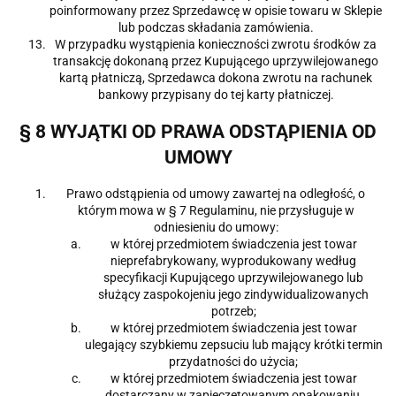
poinformowany przez Sprzedawcę w opisie towaru w Sklepie
lub podczas składania zamówienia.
W przypadku wystąpienia konieczności zwrotu środków za
transakcję dokonaną przez Kupującego uprzywilejowanego
kartą płatniczą, Sprzedawca dokona zwrotu na rachunek
bankowy przypisany do tej karty płatniczej.
§ 8 WYJĄTKI OD PRAWA ODSTĄPIENIA OD
UMOWY
Prawo odstąpienia od umowy zawartej na odległość, o
którym mowa w § 7 Regulaminu, nie przysługuje w
odniesieniu do umowy:
w której przedmiotem świadczenia jest towar
nieprefabrykowany, wyprodukowany według
specyfikacji Kupującego uprzywilejowanego lub
służący zaspokojeniu jego zindywidualizowanych
potrzeb;
w której przedmiotem świadczenia jest towar
ulegający szybkiemu zepsuciu lub mający krótki termin
przydatności do użycia;
w której przedmiotem świadczenia jest towar
dostarczany w zapieczętowanym opakowaniu,