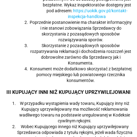
bezpłatne. Wykaz inspektoratów dostępny jest
pod adresem:
https://uokik.gov.pl/kontakt-
inspekcja-handlowa
Poprzednie postanowienie ma charakter informacyjny
i nie stanowi zobowiązania Sprzedawcy do
skorzystania z pozasądowych sposobów
rozwiązywania sporów.
Skorzystanie z pozasądowych sposobów
rozpatrywania reklamacji i dochodzenia roszczeń jest
dobrowolne zarówno dla Sprzedawcy jak i
Konsumenta.
Konsument może dodatkowo skorzystać z bezpłatnej
pomocy miejskiego lub powiatowego rzecznika
konsumentów.
III KUPUJĄCY INNI NIŻ KUPUJĄCY UPRZYWILEJOWANI
W przypadku wystąpienia wady towaru, Kupujący inny niż
Kupujący uprzywilejowany ma możliwość reklamowania
wadliwego towaru na podstawie uregulowanej w Kodeksie
cywilnym rękojmi.
Wobec Kupującego innego niż Kupujący uprzywilejowany
Sprzedawca odpowiada z tytułu rękojmi, jeżeli wada fizyczna