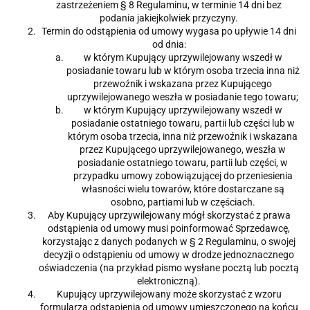
zastrzeżeniem § 8 Regulaminu, w terminie 14 dni bez
podania jakiejkolwiek przyczyny.
Termin do odstąpienia od umowy wygasa po upływie 14 dni
od dnia:
w którym Kupujący uprzywilejowany wszedł w
posiadanie towaru lub w którym osoba trzecia inna niż
przewoźnik i wskazana przez Kupującego
uprzywilejowanego weszła w posiadanie tego towaru;
w którym Kupujący uprzywilejowany wszedł w
posiadanie ostatniego towaru, partii lub części lub w
którym osoba trzecia, inna niż przewoźnik i wskazana
przez Kupującego uprzywilejowanego, weszła w
posiadanie ostatniego towaru, partii lub części, w
przypadku umowy zobowiązującej do przeniesienia
własności wielu towarów, które dostarczane są
osobno, partiami lub w częściach.
Aby Kupujący uprzywilejowany mógł skorzystać z prawa
odstąpienia od umowy musi poinformować Sprzedawcę,
korzystając z danych podanych w § 2 Regulaminu, o swojej
decyzji o odstąpieniu od umowy w drodze jednoznacznego
oświadczenia (na przykład pismo wysłane pocztą lub pocztą
elektroniczną).
Kupujący uprzywilejowany może skorzystać z wzoru
formularza odstąpienia od umowy umieszczonego na końcu