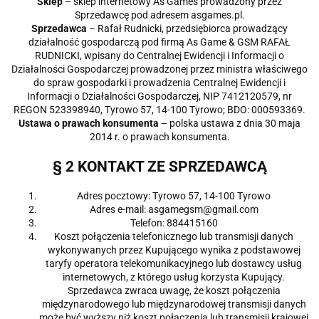
Sklep
– sklep internetowy As Games prowadzony przez
Sprzedawcę pod adresem asgames.pl.
Sprzedawca
– Rafał Rudnicki, przedsiębiorca prowadzący
działalność gospodarczą pod firmą As Game & GSM RAFAŁ
RUDNICKI, wpisany do Centralnej Ewidencji i Informacji o
Działalności Gospodarczej prowadzonej przez ministra właściwego
do spraw gospodarki i prowadzenia Centralnej Ewidencji i
Informacji o Działalności Gospodarczej, NIP 7412120579, nr
REGON 523398940, Tyrowo 57, 14-100 Tyrowo; BDO: 000593369.
Ustawa o prawach konsumenta
– polska ustawa z dnia 30 maja
2014 r. o prawach konsumenta.
§ 2 KONTAKT ZE SPRZEDAWCĄ
Adres pocztowy: Tyrowo 57, 14-100 Tyrowo
Adres e-mail: asgamegsm@gmail.com
Telefon: 884415160
Koszt połączenia telefonicznego lub transmisji danych
wykonywanych przez Kupującego wynika z podstawowej
taryfy operatora telekomunikacyjnego lub dostawcy usług
internetowych, z którego usług korzysta Kupujący.
Sprzedawca zwraca uwagę, że koszt połączenia
międzynarodowego lub międzynarodowej transmisji danych
może być wyższy niż koszt połączenia lub transmisji krajowej