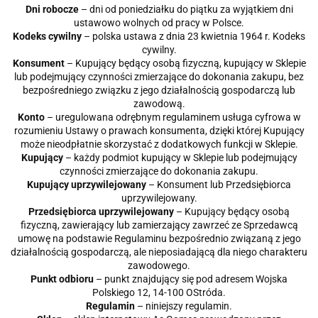
Dni robocze
– dni od poniedziałku do piątku za wyjątkiem dni
ustawowo wolnych od pracy w Polsce.
Kodeks cywilny
– polska ustawa z dnia 23 kwietnia 1964 r. Kodeks
cywilny.
Konsument
– Kupujący będący osobą fizyczną, kupujący w Sklepie
lub podejmujący czynności zmierzające do dokonania zakupu, bez
bezpośredniego związku z jego działalnością gospodarczą lub
zawodową.
Konto
– uregulowana odrębnym regulaminem usługa cyfrowa w
rozumieniu Ustawy o prawach konsumenta, dzięki której Kupujący
może nieodpłatnie skorzystać z dodatkowych funkcji w Sklepie.
Kupujący
– każdy podmiot kupujący w Sklepie lub podejmujący
czynności zmierzające do dokonania zakupu.
Kupujący uprzywilejowany
– Konsument lub Przedsiębiorca
uprzywilejowany.
Przedsiębiorca uprzywilejowany
– Kupujący będący osobą
fizyczną, zawierający lub zamierzający zawrzeć ze Sprzedawcą
umowę na podstawie Regulaminu bezpośrednio związaną z jego
działalnością gospodarczą, ale nieposiadającą dla niego charakteru
zawodowego.
Punkt odbioru
– punkt znajdujący się pod adresem Wojska
Polskiego 12, 14-100 OStróda.
Regulamin
– niniejszy regulamin.