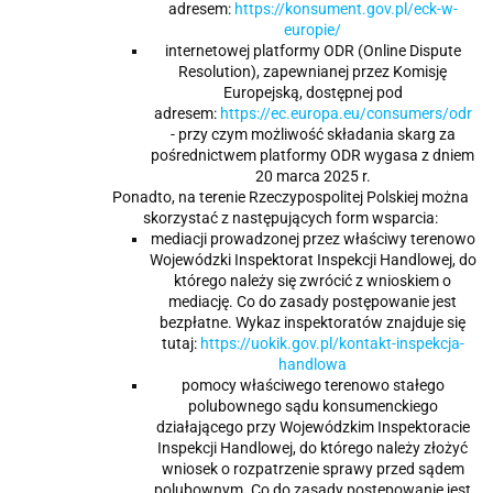
adresem:
https://konsument.gov.pl/eck-w-
europie/
internetowej platformy ODR (Online Dispute
Resolution), zapewnianej przez Komisję
Europejską, dostępnej pod
adresem:
https://ec.europa.eu/consumers/odr
- przy czym możliwość składania skarg za
pośrednictwem platformy ODR wygasa z dniem
20 marca 2025 r.
Ponadto, na terenie Rzeczypospolitej Polskiej można
skorzystać z następujących form wsparcia:
mediacji prowadzonej przez właściwy terenowo
Wojewódzki Inspektorat Inspekcji Handlowej, do
którego należy się zwrócić z wnioskiem o
mediację. Co do zasady postępowanie jest
bezpłatne. Wykaz inspektoratów znajduje się
tutaj:
https://uokik.gov.pl/kontakt-inspekcja-
handlowa
pomocy właściwego terenowo stałego
polubownego sądu konsumenckiego
działającego przy Wojewódzkim Inspektoracie
Inspekcji Handlowej, do którego należy złożyć
wniosek o rozpatrzenie sprawy przed sądem
polubownym. Co do zasady postępowanie jest