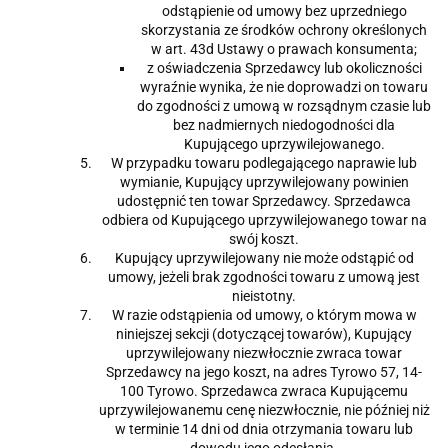
odstąpienie od umowy bez uprzedniego
skorzystania ze środków ochrony określonych
w art. 43d Ustawy o prawach konsumenta;
z oświadczenia Sprzedawcy lub okoliczności
wyraźnie wynika, że nie doprowadzi on towaru
do zgodności z umową w rozsądnym czasie lub
bez nadmiernych niedogodności dla
Kupującego uprzywilejowanego.
W przypadku towaru podlegającego naprawie lub
wymianie, Kupujący uprzywilejowany powinien
udostępnić ten towar Sprzedawcy. Sprzedawca
odbiera od Kupującego uprzywilejowanego towar na
swój koszt.
Kupujący uprzywilejowany nie może odstąpić od
umowy, jeżeli brak zgodności towaru z umową jest
nieistotny.
W razie odstąpienia od umowy, o którym mowa w
niniejszej sekcji (dotyczącej towarów), Kupujący
uprzywilejowany niezwłocznie zwraca towar
Sprzedawcy na jego koszt, na adres Tyrowo 57, 14-
100 Tyrowo. Sprzedawca zwraca Kupującemu
uprzywilejowanemu cenę niezwłocznie, nie później niż
w terminie 14 dni od dnia otrzymania towaru lub