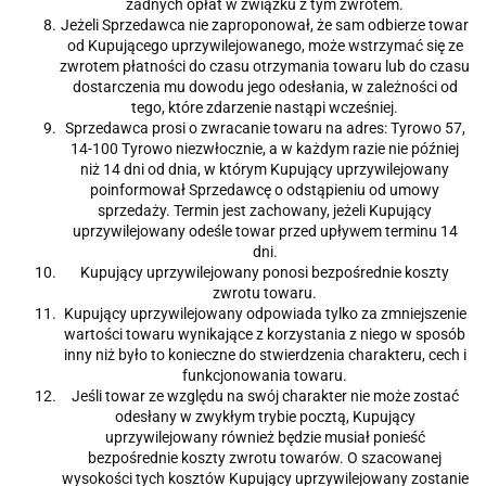
żadnych opłat w związku z tym zwrotem.
Jeżeli Sprzedawca nie zaproponował, że sam odbierze towar
od Kupującego uprzywilejowanego, może wstrzymać się ze
zwrotem płatności do czasu otrzymania towaru lub do czasu
dostarczenia mu dowodu jego odesłania, w zależności od
tego, które zdarzenie nastąpi wcześniej.
Sprzedawca prosi o zwracanie towaru na adres: Tyrowo 57,
14-100 Tyrowo niezwłocznie, a w każdym razie nie później
niż 14 dni od dnia, w którym Kupujący uprzywilejowany
poinformował Sprzedawcę o odstąpieniu od umowy
sprzedaży. Termin jest zachowany, jeżeli Kupujący
uprzywilejowany odeśle towar przed upływem terminu 14
dni.
Kupujący uprzywilejowany ponosi bezpośrednie koszty
zwrotu towaru.
Kupujący uprzywilejowany odpowiada tylko za zmniejszenie
wartości towaru wynikające z korzystania z niego w sposób
inny niż było to konieczne do stwierdzenia charakteru, cech i
funkcjonowania towaru.
Jeśli towar ze względu na swój charakter nie może zostać
odesłany w zwykłym trybie pocztą, Kupujący
uprzywilejowany również będzie musiał ponieść
bezpośrednie koszty zwrotu towarów. O szacowanej
wysokości tych kosztów Kupujący uprzywilejowany zostanie