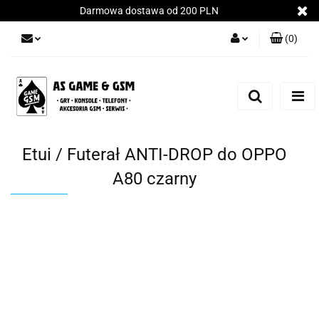
Darmowa dostawa od 200 PLN
(
0
)
Zaloguj się
Załóż konto
Dodaj zgłoszenie
Zgody cookies
Etui / Futerał ANTI-DROP do OPPO
A80 czarny