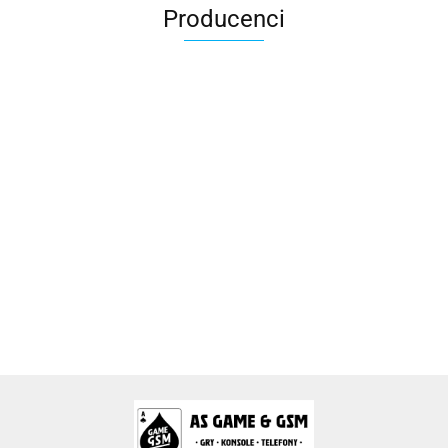
Producenci
2k Games
Activision Blizzard