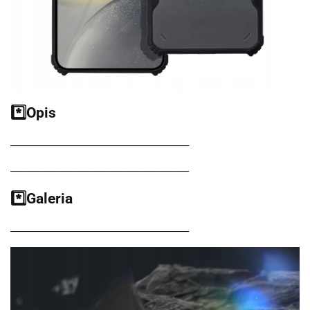
*️⃣Opis
___________________________________________
___________________________________________
*️⃣Galeria
___________________________________________