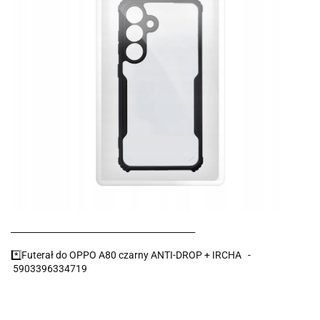
___________________________________________
*️⃣Futerał do OPPO A80 czarny ANTI-DROP + IRCHA -
5903396334719