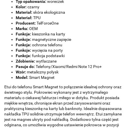
Typ opakowania:
woreczek
Kolor:
czarny
Materiał:
skóra ekologiczna
Materiał:
TPU
Producent:
TelForceOne
Marka:
OEM
Funkcje:
kieszonka na karty
Funkcje:
magnetyczne zapięcie
Funkcje:
ochrona telefonu
Funkcje:
wycięcia na porty
Funkcje:
funkcja podstawki
Zdobienie:
wytłaczane
Pasuje do:
Telefony/Xiaomi/Redmi Note 12 Pro+
Wzór:
metaliczny połysk
Model:
Smart Magnet
Etui do telefonu Smart Magnet to połączenie idealnej ochrony oraz
świetnego stylu. Pokrowiec wykonany jest z wytrzymałego
materiału o ciekawej fakturze i miłego w dotyku. Produkt posiada
miękkie wnętrze, chroniące ekran przed zarysowaniami oraz
praktyczną kieszonkę na karty lub banknoty. Idealnie dopasowana
nakładka TPU solidnie utrzymuje telefon wewnątrz. Etui zamykane
jest na magnes ukryty pod nakładką. Dodatkowo tylna część jest
odginana, co umożliwia wygodne ustawienie pokrowca w pozycji