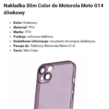
Nakładka Slim Color do Motorola Moto G14
śliwkowy
Kolor:
fioletowy
Materiał:
TPU
Marka:
TFO
Funkcje:
ochrona telefonu
Dodatkowe informacje:
soczewki chroniące obiektywy
Pasuje do:
Telefony/Motorola/Moto G14
Seria:
Slim Color