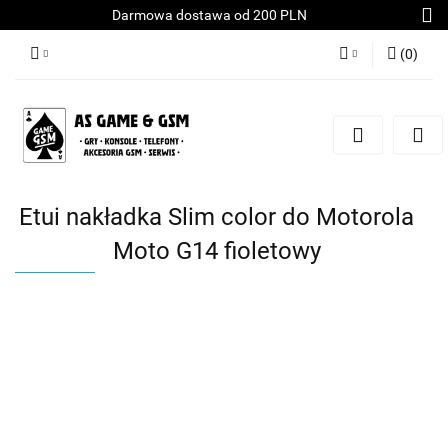
Darmowa dostawa od 200 PLN
(
0
)
Zaloguj się
Załóż konto
Dodaj zgłoszenie
Zgody cookies
Etui nakładka Slim color do Motorola
Moto G14 fioletowy