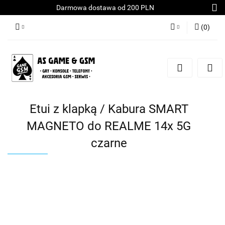
Darmowa dostawa od 200 PLN
(
0
)
Zaloguj się
Załóż konto
Dodaj zgłoszenie
Zgody cookies
Etui z klapką / Kabura SMART
MAGNETO do REALME 14x 5G
czarne