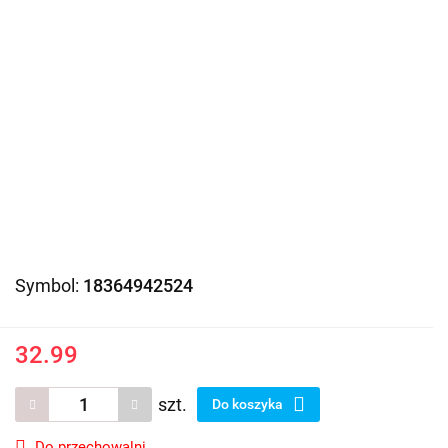
Symbol:
18364942524
32.99
szt.
Do koszyka
Do przechowalni