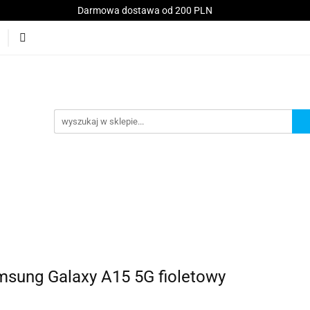
Darmowa dostawa od 200 PLN
Konsole
Telefony
Akcesoria
Serwis
A
kt
Akcesoria
Serwis
Akcesoria GSM
Promocje
amsung Galaxy A15 5G fioletowy