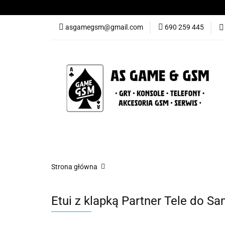
Nowości
Gry
asgamegsm@gmail.com
690 259 445
Promocje
Konta
Nowości
Gry
Konsole
Telefony
Strona główna
Etui z klapką Partner Tele do S