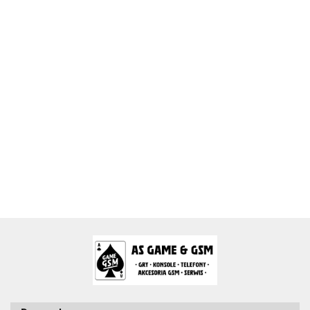
2k Games
Activision Blizzard
Arc System Works Europe