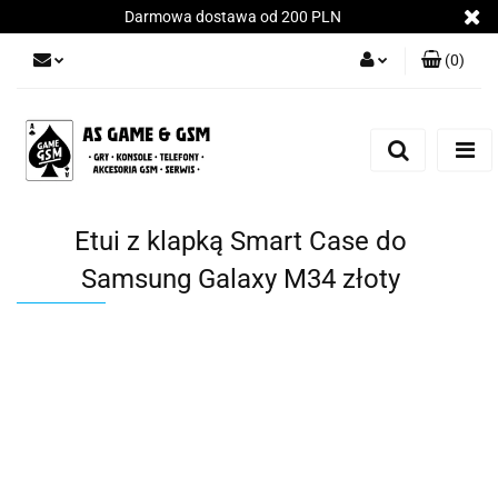
Darmowa dostawa od 200 PLN
(
0
)
Zaloguj się
Załóż konto
Dodaj zgłoszenie
Zgody cookies
Etui z klapką Smart Case do
Samsung Galaxy M34 złoty