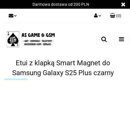
Darmowa dostawa od 200 PLN
(
0
)
Zaloguj się
Załóż konto
Dodaj zgłoszenie
Zgody cookies
Etui z klapką Smart Magnet do
Samsung Galaxy S25 Plus czarny