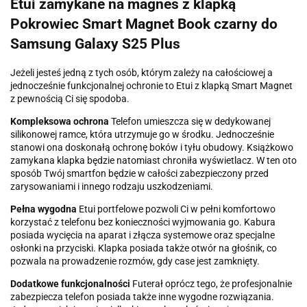
Etui zamykane na magnes z klapką
Pokrowiec Smart Magnet Book czarny do
Samsung Galaxy S25 Plus
Jeżeli jesteś jedną z tych osób, którym zależy na całościowej a
jednocześnie funkcjonalnej ochronie to Etui z klapką Smart Magnet
z pewnością Ci się spodoba.
Kompleksowa ochrona
Telefon umieszcza się w dedykowanej
silikonowej ramce, która utrzymuje go w środku. Jednocześnie
stanowi ona doskonałą ochronę boków i tyłu obudowy. Książkowo
zamykana klapka będzie natomiast chroniła wyświetlacz. W ten oto
sposób Twój smartfon będzie w całości zabezpieczony przed
zarysowaniami i innego rodzaju uszkodzeniami.
Pełna wygodna
Etui portfelowe pozwoli Ci w pełni komfortowo
korzystać z telefonu bez konieczności wyjmowania go. Kabura
posiada wycięcia na aparat i złącza systemowe oraz specjalne
osłonki na przyciski. Klapka posiada także otwór na głośnik, co
pozwala na prowadzenie rozmów, gdy case jest zamknięty.
Dodatkowe funkcjonalności
Futerał oprócz tego, że profesjonalnie
zabezpiecza telefon posiada także inne wygodne rozwiązania.