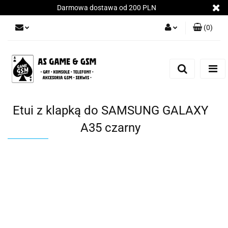
Darmowa dostawa od 200 PLN
(
0
)
Zaloguj się
Załóż konto
Dodaj zgłoszenie
Zgody cookies
Etui z klapką do SAMSUNG GALAXY
A35 czarny