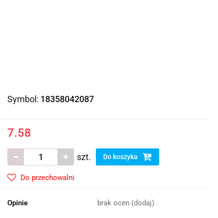
Symbol:
18358042087
7.58
szt.
Do koszyka
Do przechowalni
Opinie
brak ocen
(dodaj)