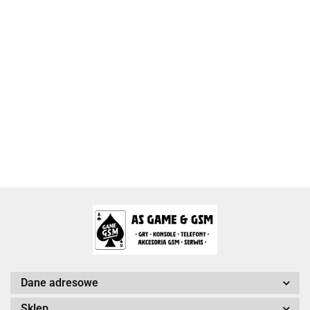
2k Games
Activision Blizzard
Arc System Works Europe
Dane adresowe
Sklep