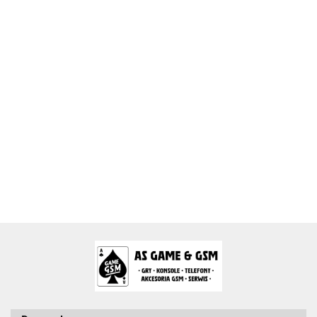
2k Games
Activision Blizzard
Arc System Works Europe