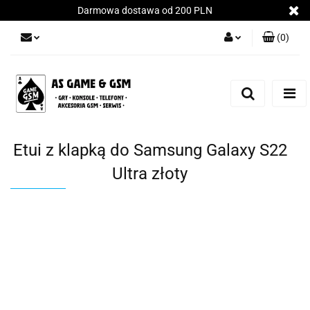
Darmowa dostawa od 200 PLN
(
0
)
Zaloguj się
Załóż konto
Dodaj zgłoszenie
Zgody cookies
Etui z klapką do Samsung Galaxy S22
Ultra złoty