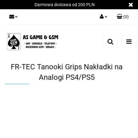
Darmowa dostawa od 200 PLN
(
0
)
Zaloguj się
Załóż konto
Dodaj zgłoszenie
Zgody cookies
FR-TEC Tanooki Grips Nakładki na
Analogi PS4/PS5