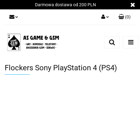
Darmowa dostawa od 200 PLN
(
0
)
Zaloguj się
Załóż konto
Dodaj zgłoszenie
Zgody cookies
Flockers Sony PlayStation 4 (PS4)