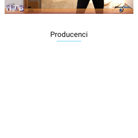
Producenci
2k Games
Activision Blizzard