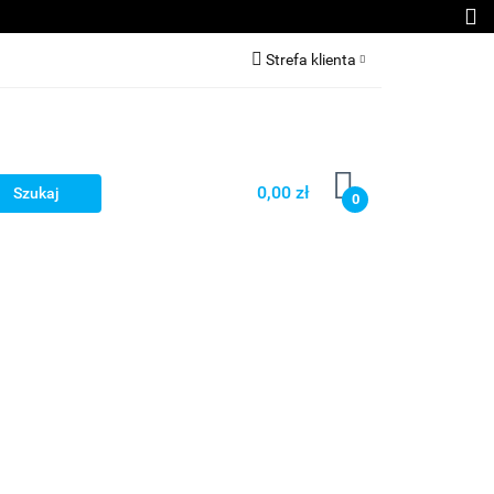
kcesoria GSM
Strefa klienta
Zaloguj się
Załóż konto
Dodaj zgłoszenie
0,00 zł
0
Zgody cookies
Kontakt