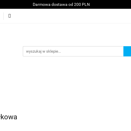
Darmowa dostawa od 200 PLN
Konsole
Telefony
Akcesoria
Serwis
A
kt
Akcesoria
Serwis
Akcesoria GSM
Promocje
ełkowa