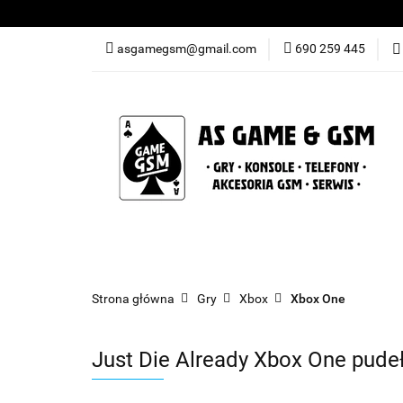
Nowości
Gry
asgamegsm@gmail.com
690 259 445
Promocje
Konta
Nowości
Gry
Konsole
Telefony
Strona główna
Gry
Xbox
Xbox One
Just Die Already Xbox One pud