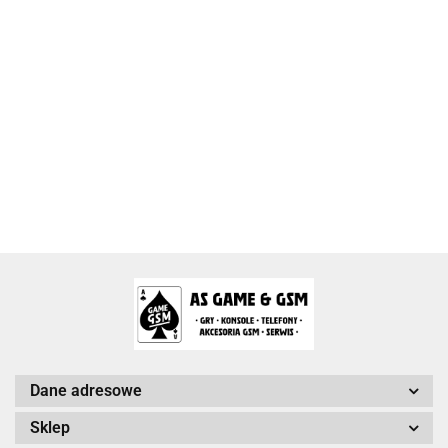
2k Games
Activision Blizzard
Arc System Works Europe
Dane adresowe
Sklep