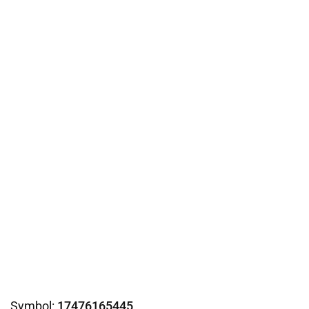
Symbol:
17476165445