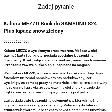
Zadaj pytanie
Kabura MEZZO Book do SAMSUNG S24
Plus łapacz snów zielony
5903396234507
Kabura MEZZO z wyciskanym prasą wzorem. Możesz w niej
trzymać karty i banknoty; posiada specjalne kieszonki na
dokumenty. Dzięki załączonemu sznurkowi, umożliwia trzymanie
urządzenia zawsze blisko siebie. Zapinana na magnes.
Wzór kabury
MEZZO
, w przeciwieństwie do większości tego typu
futerałów, nie został namalowany czy nadrukowany, lecz
wyciśnięty za pomocą prasy na materiale
, dzięki czemu jest trwały,
nie ściera się i sprawia, że powierzchnia etui charakteryzuje się
miękką, nierówną powierzchnią wyczuwalną pod palcami.
Etui posiada
dwie kieszonki na dokumenty
, w których można
trzymać zarówno karty, jak i banknoty.
Załączony do futerału
sznureczek
gwarantuje bezpieczny chwyt futerału oraz umożliwia