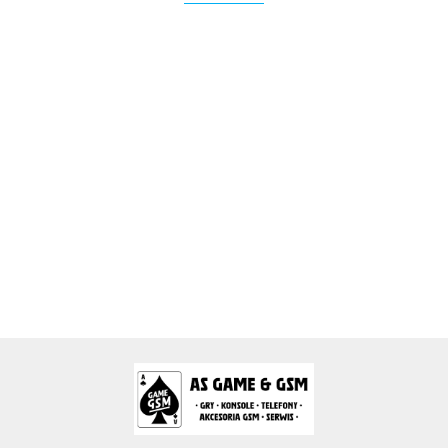
2k Games
Activision Blizzard
Arc System Works Europe