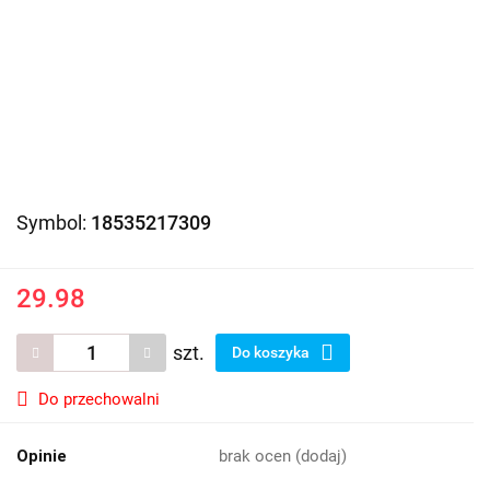
Symbol:
18535217309
29.98
szt.
Do koszyka
Do przechowalni
Opinie
brak ocen
(dodaj)