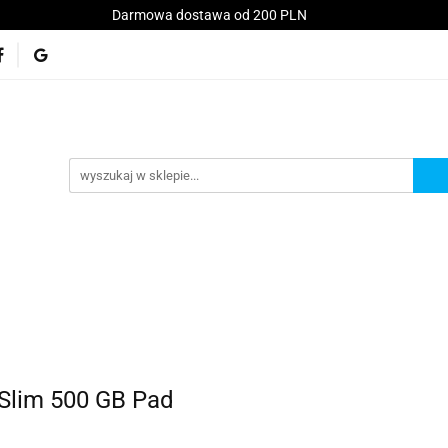
Darmowa dostawa od 200 PLN
Konsole
Telefony
Akcesoria
Serwis
kt
Akcesoria
Serwis
Akcesoria GSM
Promo
 Slim 500 GB Pad