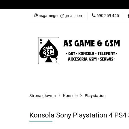
Nowości
Gry
asgamegsm@gmail.com
690 259 445
Promocje
Konta
Nowości
Gry
Konsole
Telefony
Strona główna
Konsole
Playstation
Konsola Sony Playstation 4 PS4