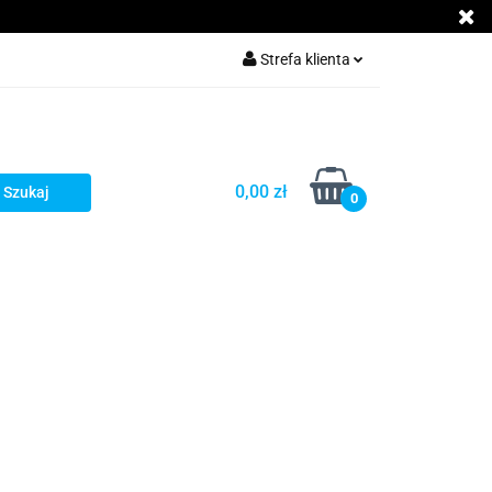
Akcesoria GSM
Strefa klienta
Zaloguj się
Załóż konto
Dodaj zgłoszenie
0,00 zł
0
Zgody cookies
cje
Kontakt