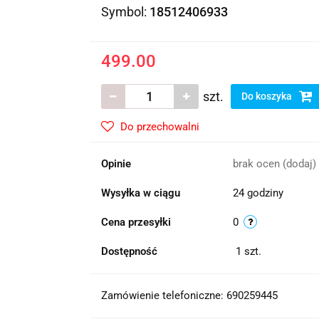
Symbol:
18512406933
499.00
szt.
Do koszyka
Do przechowalni
Opinie
brak ocen
(dodaj)
Wysyłka w ciągu
24 godziny
Cena przesyłki
0
Dostępność
1
szt.
Zamówienie telefoniczne: 690259445