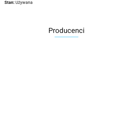
Stan:
Używana
Producenci
2k Games
Activision Blizzard