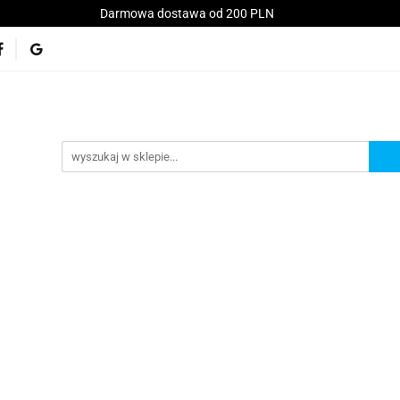
Darmowa dostawa od 200 PLN
Konsole
Telefony
Akcesoria
Serwis
kt
Akcesoria
Serwis
Akcesoria GSM
Promo