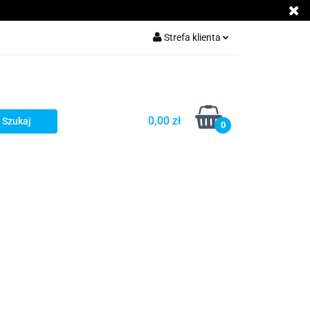
Akcesoria GSM
Strefa klienta
Zaloguj się
Załóż konto
Dodaj zgłoszenie
0,00 zł
0
Zgody cookies
cje
Kontakt