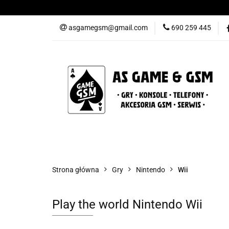
Nowości
Gry
asgamegsm@gmail.com
690 259 445
Promocje
Konta
Nowości
Gry
Konsole
Telefony
Strona główna
Gry
Nintendo
Wii
Play the world Nintendo Wii