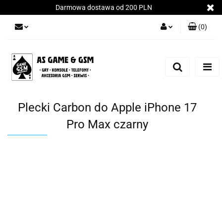
Darmowa dostawa od 200 PLN
(
0
)
Zaloguj się
Załóż konto
Dodaj zgłoszenie
Zgody cookies
Plecki Carbon do Apple iPhone 17
Pro Max czarny