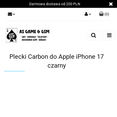
Darmowa dostawa od 200 PLN
(
0
)
Zaloguj się
Załóż konto
Dodaj zgłoszenie
Zgody cookies
Plecki Carbon do Apple iPhone 17
czarny