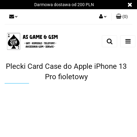
Darmowa dostawa od 200 PLN
(
0
)
Zaloguj się
Załóż konto
Dodaj zgłoszenie
Zgody cookies
Plecki Card Case do Apple iPhone 13
Pro fioletowy