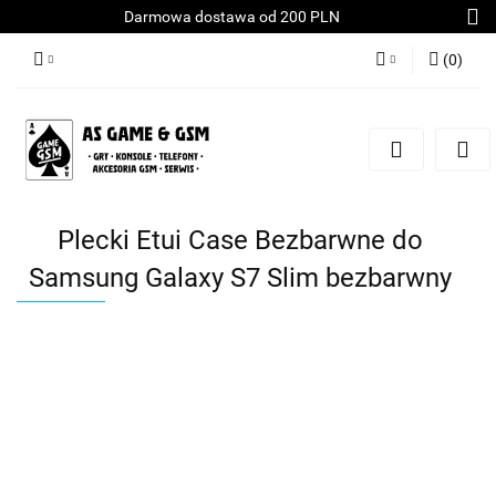
Darmowa dostawa od 200 PLN
(
0
)
Zaloguj się
Załóż konto
Dodaj zgłoszenie
Zgody cookies
Plecki Etui Case Bezbarwne do
Samsung Galaxy S7 Slim bezbarwny