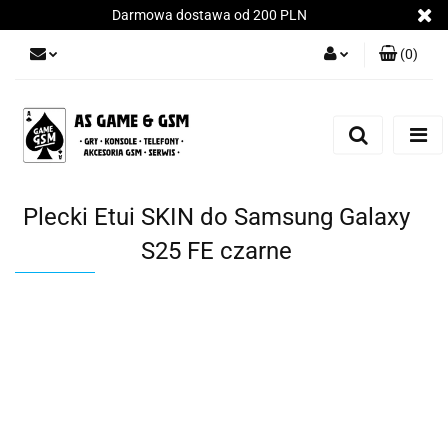
Darmowa dostawa od 200 PLN
(
0
)
Zaloguj się
Załóż konto
Dodaj zgłoszenie
Zgody cookies
Plecki Etui SKIN do Samsung Galaxy
S25 FE czarne