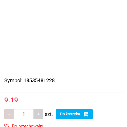
Symbol:
18535481228
9.19
szt.
Do koszyka
Do przechowalni