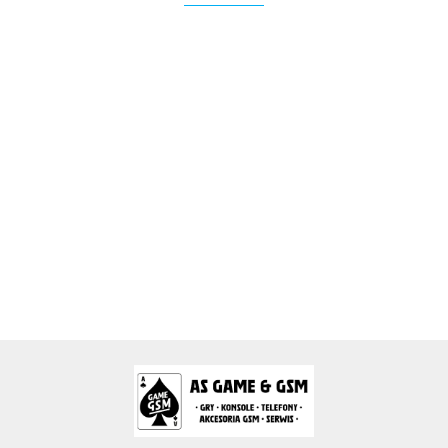
2k Games
Activision Blizzard
Arc System Works Europe