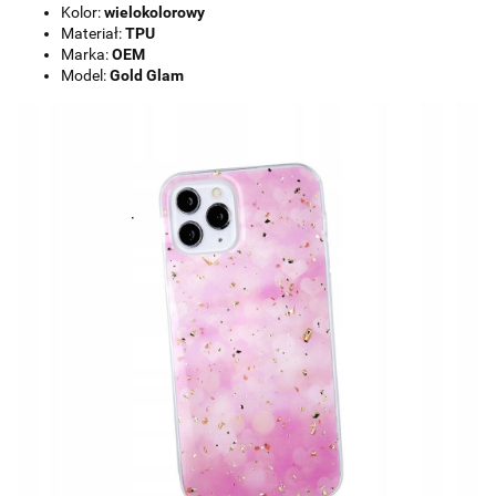
Kolor:
wielokolorowy
Materiał:
TPU
Marka:
OEM
Model:
Gold Glam