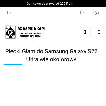
Darmowa dostawa od 200 PLN
(
0
)
Zaloguj się
Załóż konto
Dodaj zgłoszenie
Zgody cookies
Plecki Glam do Samsung Galaxy S22
Ultra wielokolorowy