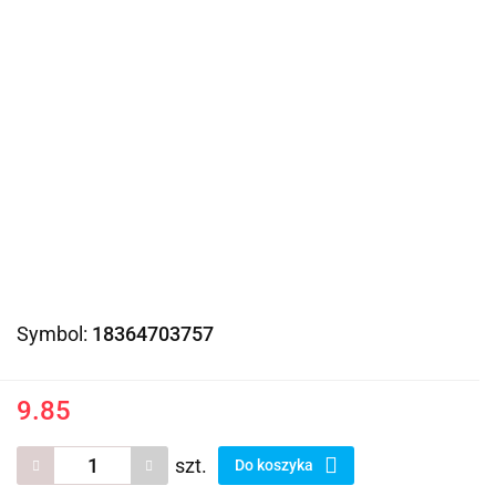
Symbol:
18364703757
9.85
szt.
Do koszyka