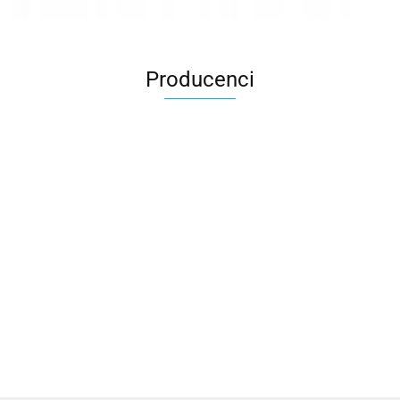
Producenci
2k Games
Activision Blizzard