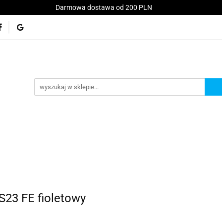
Darmowa dostawa od 200 PLN
Konsole
Telefony
Akcesoria
Serwis
kt
Akcesoria
Serwis
Akcesoria GSM
Promo
S23 FE fioletowy