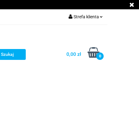
Akcesoria GSM
Strefa klienta
Zaloguj się
Załóż konto
Dodaj zgłoszenie
0,00 zł
0
Zgody cookies
cje
Kontakt