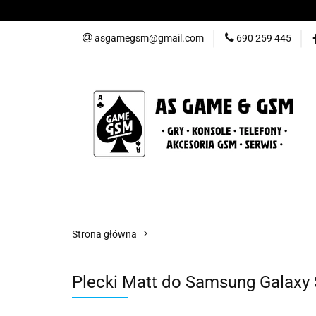
Nowości
Gry
asgamegsm@gmail.com
690 259 445
Promocje
Konta
Nowości
Gry
Konsole
Telefony
Strona główna
Plecki Matt do Samsung Galaxy 