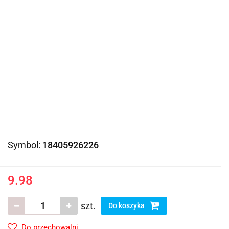
Symbol:
18405926226
9.98
szt.
Do koszyka
Do przechowalni