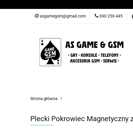
Nowości
Gry
asgamegsm@gmail.com
690 259 445
Promocje
Konta
Nowości
Gry
Konsole
Telefony
Strona główna
Plecki Pokrowiec Magnetyczny 