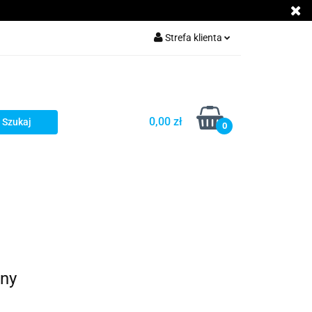
Akcesoria GSM
Strefa klienta
Zaloguj się
Załóż konto
Dodaj zgłoszenie
0,00 zł
0
Zgody cookies
cje
Kontakt
wny