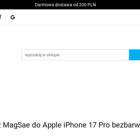
Darmowa dostawa od 200 PLN
Konsole
Telefony
Akcesoria
Serwis
kt
Akcesoria
Serwis
Akcesoria GSM
Promo
z MagSae do Apple iPhone 17 Pro bezbar