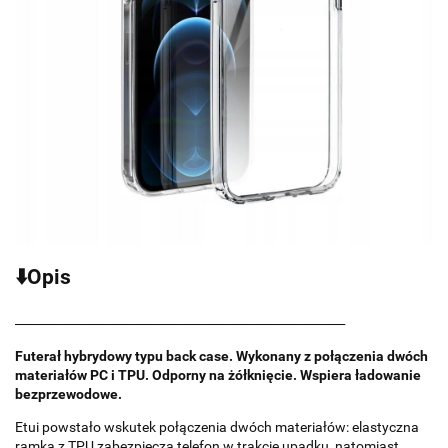
⬇️Opis
_______________________________________________________
Futerał hybrydowy typu back case. Wykonany z połączenia dwóch
materiałów PC i TPU. Odporny na żółknięcie. Wspiera ładowanie
bezprzewodowe.
Etui powstało wskutek połączenia dwóch materiałów: elastyczna
ramka z TPU zabezpiecza telefon w trakcie upadku, natomiast