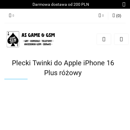
Darmowa dostawa od 200 PLN
(
0
)
Zaloguj się
Załóż konto
Dodaj zgłoszenie
Zgody cookies
Plecki Twinki do Apple iPhone 16
Plus różowy