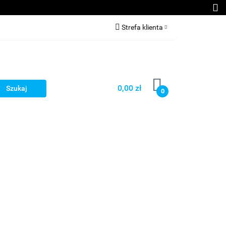
kcesoria GSM
Strefa klienta
Zaloguj się
Załóż konto
Dodaj zgłoszenie
0,00 zł
0
Zgody cookies
Kontakt