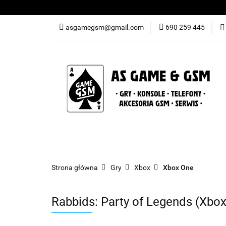
Nowości
Gry
asgamegsm@gmail.com
690 259 445
Promocje
Konta
Nowości
Gry
Konsole
Telefony
Strona główna
Gry
Xbox
Xbox One
Rabbids: Party of Legends (Xb