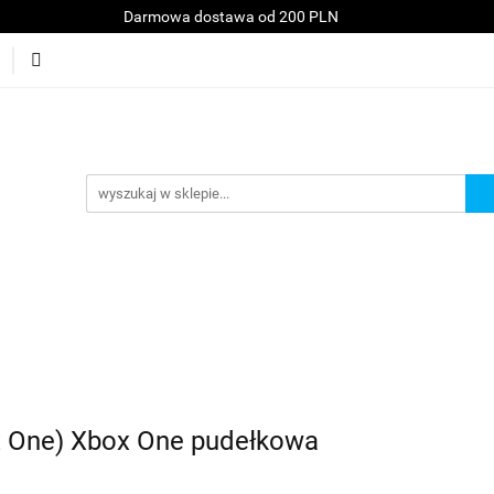
Darmowa dostawa od 200 PLN
Konsole
Telefony
Akcesoria
Serwis
A
kt
Akcesoria
Serwis
Akcesoria GSM
Promocje
ox One) Xbox One pudełkowa