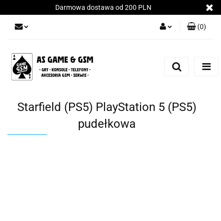
Darmowa dostawa od 200 PLN
(
0
)
Zaloguj się
Załóż konto
Dodaj zgłoszenie
Zgody cookies
Starfield (PS5) PlayStation 5 (PS5)
pudełkowa