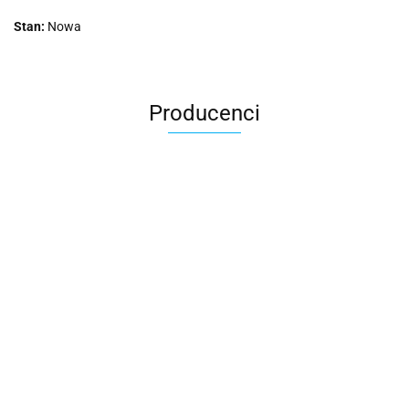
Stan:
Nowa
Producenci
2k Games
Activision Blizzard