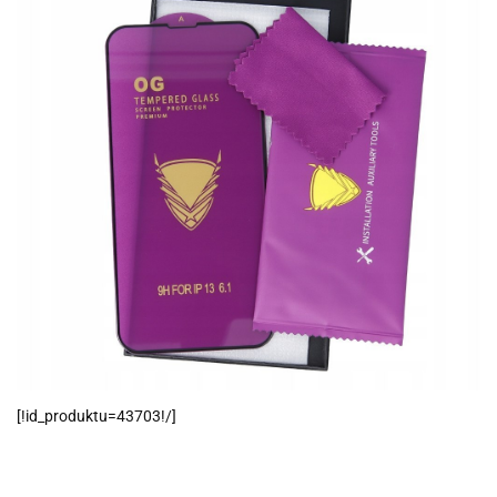
[!id_produktu=43703!/]