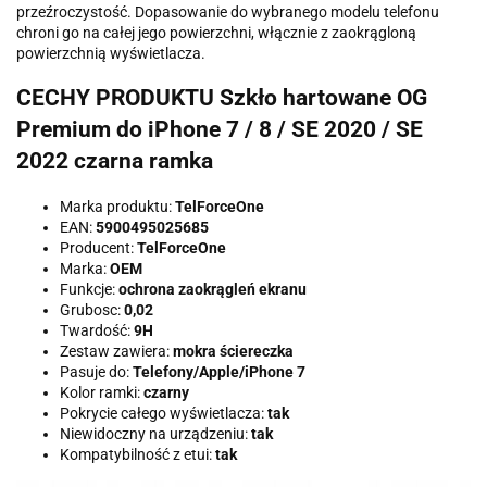
przeźroczystość. Dopasowanie do wybranego modelu telefonu
chroni go na całej jego powierzchni, włącznie z zaokrągloną
powierzchnią wyświetlacza.
CECHY PRODUKTU Szkło hartowane OG
Premium do iPhone 7 / 8 / SE 2020 / SE
2022 czarna ramka
Marka produktu:
TelForceOne
EAN:
5900495025685
Producent:
TelForceOne
Marka:
OEM
Funkcje:
ochrona zaokrągleń ekranu
Grubosc:
0,02
Twardość:
9H
Zestaw zawiera:
mokra ściereczka
Pasuje do:
Telefony/Apple/iPhone 7
Kolor ramki:
czarny
Pokrycie całego wyświetlacza:
tak
Niewidoczny na urządzeniu:
tak
Kompatybilność z etui:
tak