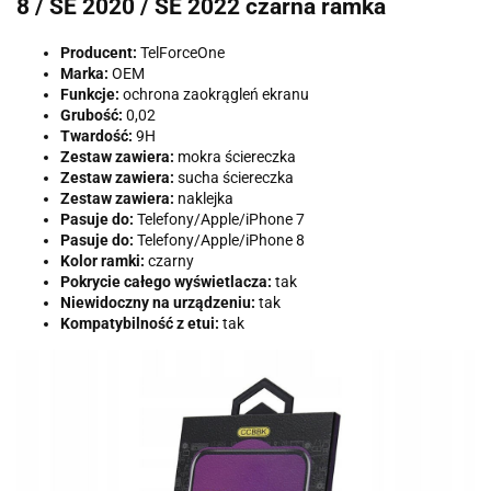
8 / SE 2020 / SE 2022 czarna ramka
Producent:
TelForceOne
Marka:
OEM
Funkcje:
ochrona zaokrągleń ekranu
Grubość:
0,02
Twardość:
9H
Zestaw zawiera:
mokra ściereczka
Zestaw zawiera:
sucha ściereczka
Zestaw zawiera:
naklejka
Pasuje do:
Telefony/Apple/iPhone 7
Pasuje do:
Telefony/Apple/iPhone 8
Kolor ramki:
czarny
Pokrycie całego wyświetlacza:
tak
Niewidoczny na urządzeniu:
tak
Kompatybilność z etui:
tak