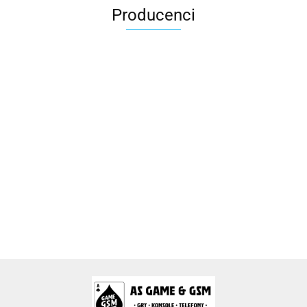
Producenci
2k Games
Activision Blizzard