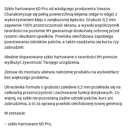
Szkło hartowane 6D Pro od wiodącego producenta Veason.
Charakteryzuje się pełną powierzchnią klejenia (edge to edge) z
wykorzystaniem kleju o zwiększonej lepkości. Grubość 0,2 mm
zapewnia 100% przezroczystość ekranu, a wysoki współczynnik
twardości na poziomie 9H gwarantuje doskonałą ochronę przed
rysami i skutkami upadków. Powłoka oleofobowa zapobiega
powstawaniu odcisków palców, a także osadzaniu się kurzu czy
zabrudzeń.
Idealnie dopasowane szkło hartowane o twardości 9H pomoże
wydłużyć żywotność Twojego urządzenia.
Zestaw do montażu ułatwia nałożenie produktu na wyświetlacz
bez większego problemu.
Ultracienka formuła o grubości zaledwie 0,2 mm przekłada się na
całkowitą przezroczystość i zachowanie funkcji dotykowych. Co
więcej, na szkle nie pozostaną żadne odciski palców, kurz ani
zabrudzenia, a to za sprawą powłoki oleofobowej nowej generacji.
W zestawie:
– szkło hartowane 6D Pro,