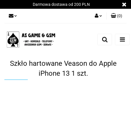
Darmowa dostawa od 200 PLN
(
0
)
Zaloguj się
Załóż konto
Dodaj zgłoszenie
Zgody cookies
Szkło hartowane Veason do Apple
iPhone 13 1 szt.