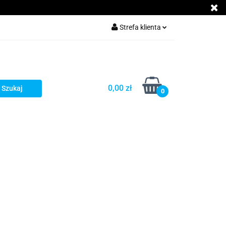
Akcesoria GSM
Strefa klienta
Zaloguj się
Załóż konto
Dodaj zgłoszenie
0,00 zł
0
Zgody cookies
cje
Kontakt