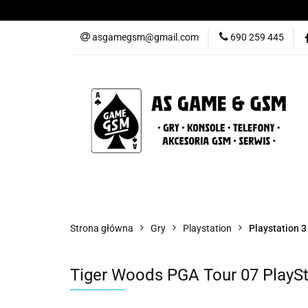
Nowości
Gry
asgamegsm@gmail.com
690 259 445
Promocje
Konta
Nowości
Gry
Konsole
Telefony
Strona główna
Gry
Playstation
Playstation 3
Tiger Woods PGA Tour 07 PlaySt