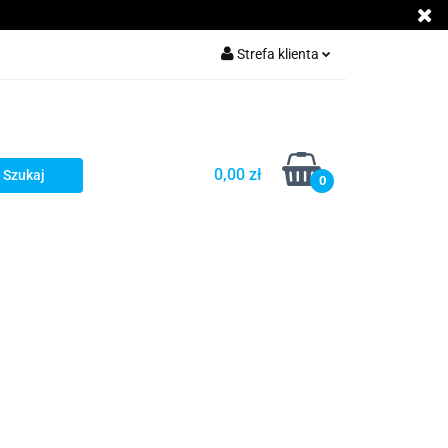
Akcesoria GSM
Strefa klienta
Zaloguj się
Załóż konto
Dodaj zgłoszenie
0,00 zł
0
Zgody cookies
cje
Kontakt