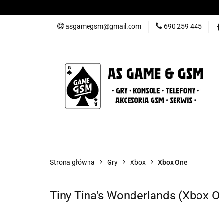
Nowości
Gry
asgamegsm@gmail.com
690 259 445
Promocje
Konta
Nowości
Gry
Konsole
Telefony
Strona główna
Gry
Xbox
Xbox One
Tiny Tina's Wonderlands (Xbox 