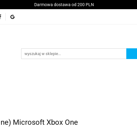
Darmowa dostawa od 200 PLN
Konsole
Telefony
Akcesoria
Serwis
kt
Akcesoria
Serwis
Akcesoria GSM
Promo
One) Microsoft Xbox One