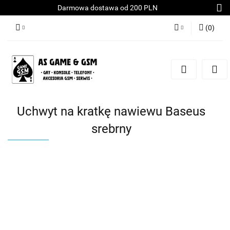
Darmowa dostawa od 200 PLN
(
0
)
Zaloguj się
Załóż konto
Dodaj zgłoszenie
Zgody cookies
Uchwyt na kratkę nawiewu Baseus
srebrny