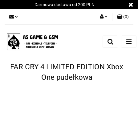
Darmowa dostawa od 200 PLN
(
0
)
Zaloguj się
Załóż konto
Dodaj zgłoszenie
Zgody cookies
FAR CRY 4 LIMITED EDITION Xbox
One pudełkowa