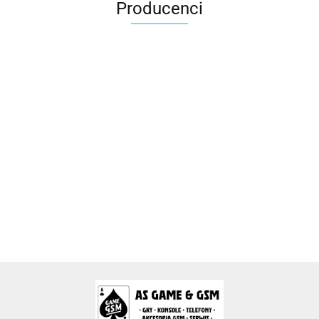
Producenci
2k Games
Activision Blizzard