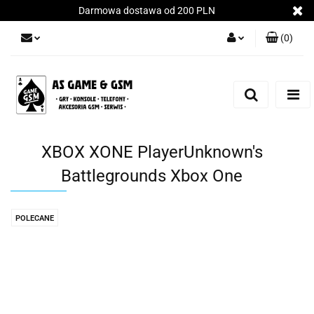
Darmowa dostawa od 200 PLN
(
0
)
Zaloguj się
Załóż konto
Dodaj zgłoszenie
Zgody cookies
XBOX XONE PlayerUnknown's
Battlegrounds Xbox One
POLECANE