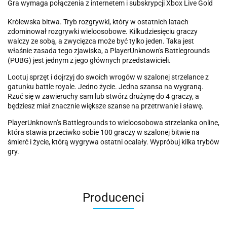
Gra wymaga połączenia z internetem i subskrypcji Xbox Live Gold
Królewska bitwa. Tryb rozgrywki, który w ostatnich latach
zdominował rozgrywki wieloosobowe. Kilkudziesięciu graczy
walczy ze sobą, a zwycięzca może być tylko jeden. Taka jest
właśnie zasada tego zjawiska, a PlayerUnknown's Battlegrounds
(PUBG) jest jednym z jego głównych przedstawicieli.
Lootuj sprzęt i dojrzyj do swoich wrogów w szalonej strzelance z
gatunku battle royale. Jedno życie. Jedna szansa na wygraną.
Rzuć się w zawieruchy sam lub stwórz drużynę do 4 graczy, a
będziesz miał znacznie większe szanse na przetrwanie i sławę.
PlayerUnknown’s Battlegrounds to wieloosobowa strzelanka online,
która stawia przeciwko sobie 100 graczy w szalonej bitwie na
śmierć i życie, którą wygrywa ostatni ocalały. Wypróbuj kilka trybów
gry.
Producenci