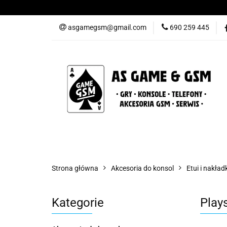
Nowości
Gry
asgamegsm@gmail.com
690 259 445
Promocje
Konta
Nowości
Gry
Konsole
Telefony
Strona główna
Akcesoria do konsol
Etui i nakład
Kategorie
Plays