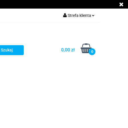
Akcesoria GSM
Strefa klienta
Zaloguj się
Załóż konto
Dodaj zgłoszenie
0,00 zł
0
Zgody cookies
cje
Kontakt