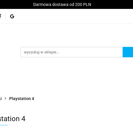
Darmowa dostawa od 200 PLN
Konsole
Telefony
Akcesoria
Serwis
kt
Akcesoria
Serwis
Akcesoria GSM
Promo
ki
Playstation 4
tation 4