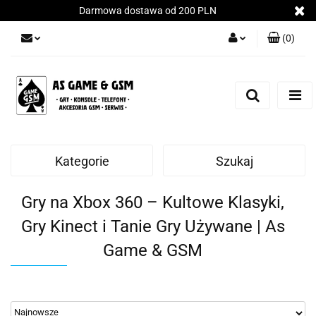
Darmowa dostawa od 200 PLN
(
0
)
Zaloguj się
Załóż konto
Dodaj zgłoszenie
Zgody cookies
Kategorie
Szukaj
Gry na Xbox 360 – Kultowe Klasyki,
Gry Kinect i Tanie Gry Używane | As
Game & GSM