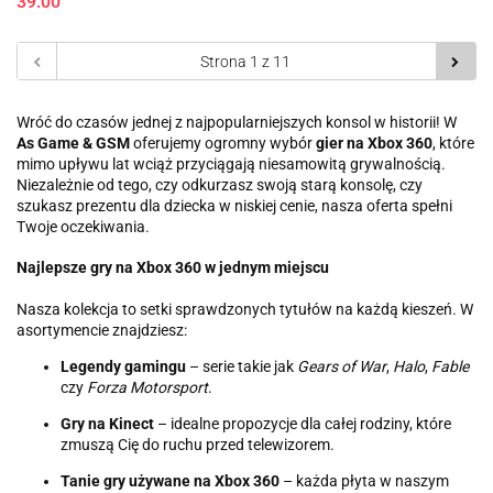
39.00
Wróć do czasów jednej z najpopularniejszych konsol w historii! W
As Game & GSM
oferujemy ogromny wybór
gier na Xbox 360
, które
mimo upływu lat wciąż przyciągają niesamowitą grywalnością.
Niezależnie od tego, czy odkurzasz swoją starą konsolę, czy
szukasz prezentu dla dziecka w niskiej cenie, nasza oferta spełni
Twoje oczekiwania.
Najlepsze gry na Xbox 360 w jednym miejscu
Nasza kolekcja to setki sprawdzonych tytułów na każdą kieszeń. W
asortymencie znajdziesz:
Legendy gamingu
– serie takie jak
Gears of War
,
Halo
,
Fable
czy
Forza Motorsport
.
Gry na Kinect
– idealne propozycje dla całej rodziny, które
zmuszą Cię do ruchu przed telewizorem.
Tanie gry używane na Xbox 360
– każda płyta w naszym